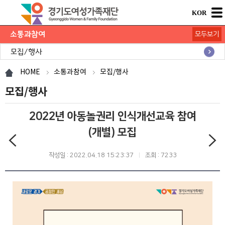
KOR
소통과참여
모두보기
공지사항
채용공고
모집/행사
카드뉴스
언론보도
도민의 의견
재단 간행물
HOME
소통과참여
모집/행사
모집/행사
2022년 아동놀권리 인식개선교육 참여
(개별) 모집
작성일 : 2022.04.18 15:23:37
조회 : 7233