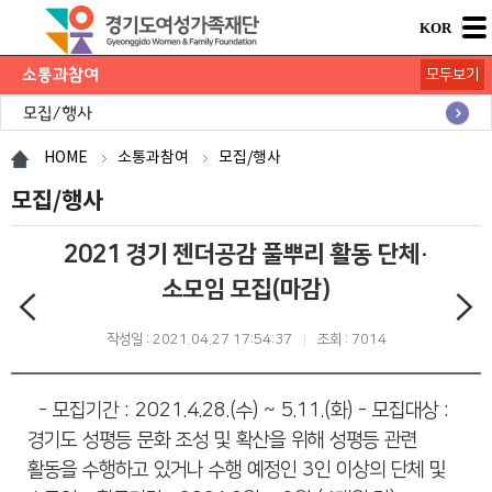
KOR
소통과참여
모두보기
공지사항
채용공고
모집/행사
카드뉴스
언론보도
도민의 의견
재단 간행물
HOME
소통과참여
모집/행사
모집/행사
2021 경기 젠더공감 풀뿌리 활동 단체·
소모임 모집(마감)
작성일 : 2021.04.27 17:54:37
조회 : 7014
- 모집기간 : 2021.4.28.(수) ~ 5.11.(화) - 모집대상 :
경기도 성평등 문화 조성 및 확산을 위해 성평등 관련
활동을 수행하고 있거나 수행 예정인 3인 이상의 단체 및