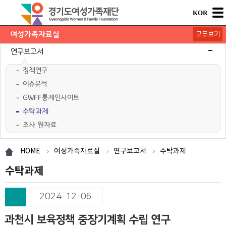
KOR
여성가족자료실
모두보기
연구보고서
정책연구
이슈분석
GWFF통계인사이트
수탁과제
조사 원자료
학술행사자료
사업·교육 자료
경기여성가족통계
여성가족도서관 `여울`
HOME
여성가족자료실
연구보고서
수탁과제
수탁과제
2024-12-06
과천시 보육정책 중장기계획 수립 연구