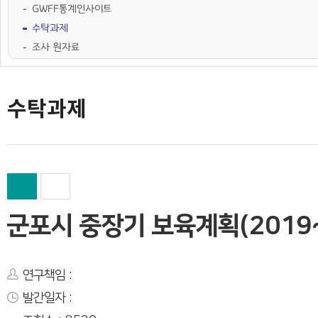
GWFF통계인사이트
수탁과제
조사 원자료
학술행사자료
사업·교육 자료
경기여성가족통계
여성가족도서관 `여울`
수탁과제
군포시 중장기 보육계획(2019~
연구책임 :
발간일자 :