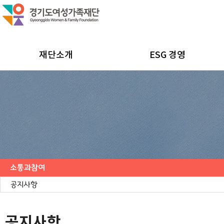
재단소개
ESG 경영
소통과참여
공지사항
채용공고
모집/행사
카드뉴스
언론보도
도민의 의견
재단 간행물
공지사항