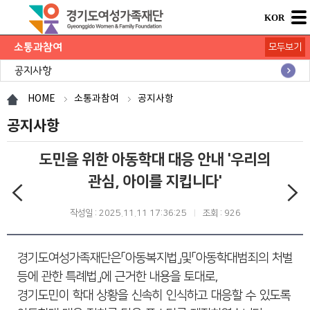
KOR
소통과참여
모두보기
공지사항
채용공고
모집/행사
카드뉴스
언론보도
도민의 의견
재단 간행물
HOME
소통과참여
공지사항
공지사항
도민을 위한 아동학대 대응 안내 '우리의
관심, 아이를 지킵니다'
작성일 : 2025.11.11 17:36:25
조회 : 926
경기도여성가족재단은「아동복지법」및「아동학대범죄의 처벌
등에 관한 특례법」에 근거한 내용을 토대로,
경기도민이 학대 상황을 신속히 인식하고 대응할 수 있도록