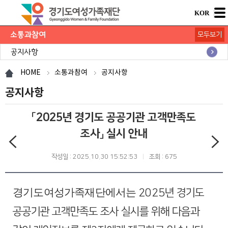
KOR
소통과참여
모두보기
공지사항
채용공고
모집/행사
카드뉴스
언론보도
도민의 의견
재단 간행물
HOME
소통과참여
공지사항
공지사항
「2025년 경기도 공공기관 고객만족도
조사」 실시 안내
작성일 : 2025.10.30 15:52:53
조회 : 675
경기도여성가족재단에서는
2025
년 경기도
공공기관 고객만족도
조사 실시를
위해
다음과