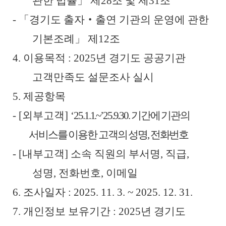
관한 법률
」
제
28
조 및 제
31
조
-
「
경기도 출자
‧
출연 기관의 운영에 관한
기본조례
」
제
12
조
4.
이용목적
: 2025
년 경기도 공공기관
고객만족도 설문조사 실시
5.
제공항목
- [
외부고객
]
‘
25.1.1.~’25.9.30.
기간에 기관의
서비스를 이용한 고객의 성명
,
전화번호
- [
내부고객
]
소속 직원의 부서명
,
직급
,
성명
,
전화번호
,
이메일
6.
조사일자
: 2025. 11. 3. ~ 2025. 12. 31.
7.
개인정보 보유기간
: 2025
년 경기도