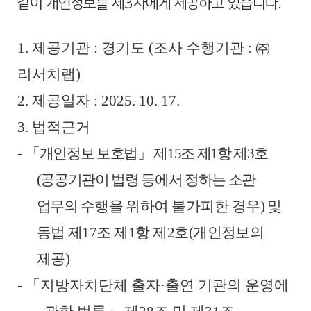
같이 개인정보를 제
3
자에게 제공하고 있습니다
.
1.
제공기관
:
경기도
(
조사 수행기관
:
㈜
리서치랩
)
2.
제공일자
: 2025. 10. 17.
3.
법적근거
-
「
개인정보 보호법
」
제
15
조 제
1
항 제
3
호
(
공공기관이 법령 등에서 정하는 소관
업무의
수행을
위하여 불가피한 경우
)
및
동법 제
17
조 제
1
항 제
2
호
(
개인정보의
제공
)
-
「
지방자치단체 출자
·
출연 기관의 운영에