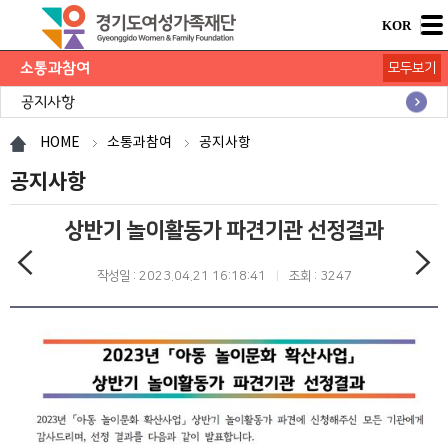
KOR
소통과참여
모두보기
공지사항
채용공고
모집/행사
카드뉴스
언론보도
도민의 의견
재단 간행물
HOME
소통과참여
공지사항
공지사항
상반기 놀이활동가 파견기관 선정결과
작성일 : 2023.04.21 16:18:41
조회 : 3247