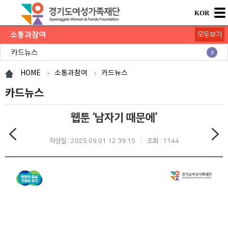
KOR
소통과참여
모두보기
공지사항
채용공고
모집/행사
카드뉴스
언론보도
도민의 의견
재단 간행물
HOME
소통과참여
카드뉴스
카드뉴스
웹툰 ‘남자기 때문에’
작성일 : 2025.09.01 12:39:15
조회 : 1144