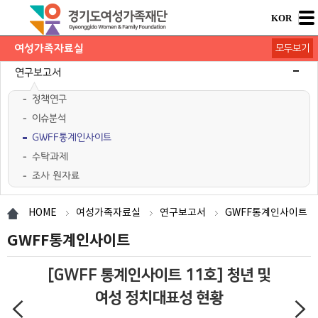
KOR
여성가족자료실
모두보기
연구보고서
정책연구
이슈분석
GWFF통계인사이트
수탁과제
조사 원자료
학술행사자료
사업·교육 자료
경기여성가족통계
여성가족도서관 `여울`
HOME
여성가족자료실
연구보고서
GWFF통계인사이트
GWFF통계인사이트
[GWFF 통계인사이트 11호] 청년 및
여성 정치대표성 현황