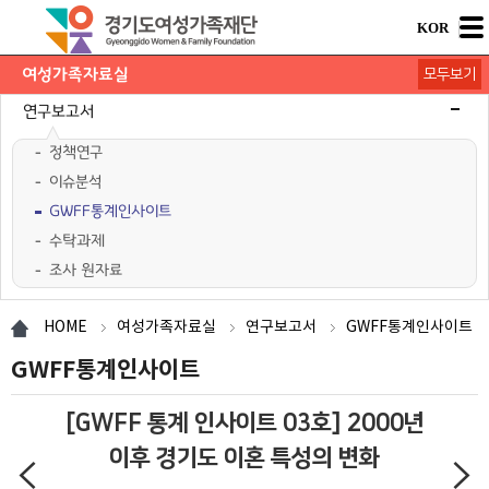
KOR
여성가족자료실
모두보기
연구보고서
정책연구
이슈분석
GWFF통계인사이트
수탁과제
조사 원자료
학술행사자료
사업·교육 자료
경기여성가족통계
여성가족도서관 `여울`
HOME
여성가족자료실
연구보고서
GWFF통계인사이트
GWFF통계인사이트
[GWFF 통계 인사이트 03호] 2000년
이후 경기도 이혼 특성의 변화