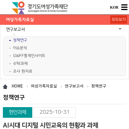
KOR
여성가족자료실
모두보기
연구보고서
정책연구
이슈분석
GWFF통계인사이트
수탁과제
조사 원자료
학술행사자료
사업·교육 자료
경기여성가족통계
여성가족도서관 `여울`
HOME
여성가족자료실
연구보고서
정책연구
정책연구
현안과제
2025-10-31
AI시대 디지털 시민교육의 현황과 과제