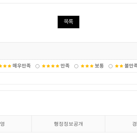
목록
매우만족
만족
보통
불만
영
행정정보공개
경