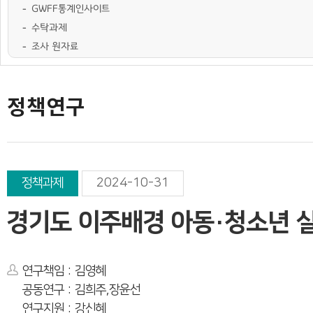
GWFF통계인사이트
수탁과제
조사 원자료
학술행사자료
사업·교육 자료
경기여성가족통계
여성가족도서관 `여울`
정책연구
정책과제
2024-10-31
경기도 이주배경 아동·청소년 
연구책임 : 김영혜
공동연구 : 김희주,장윤선
연구지원 : 강신혜