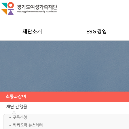
재단소개
ESG 경영
소통과참여
공지사항
채용공고
모집/행사
카드뉴스
언론보도
도민의 의견
재단 간행물
구독신청
카카오톡 뉴스레터