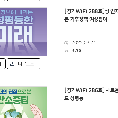
[경기WiFi 288호]성 
본 기후정책 여성참여
2022.03.21
3706
기
다운로드
[경기WiFi 286호] 새로
도 성평등