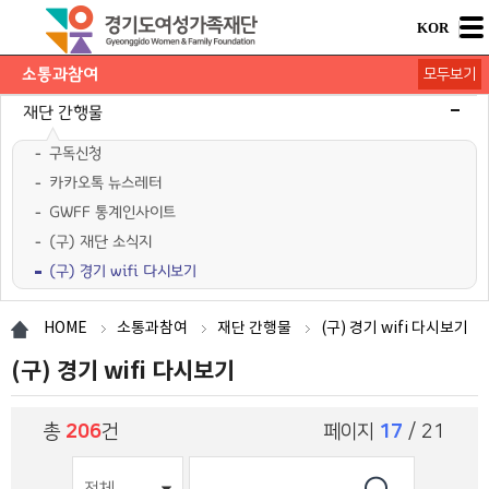
KOR
소통과참여
모두보기
공지사항
채용공고
모집/행사
카드뉴스
언론보도
도민의 의견
재단 간행물
구독신청
카카오톡 뉴스레터
GWFF 통계인사이트
(구) 재단 소식지
(구) 경기 wifi 다시보기
HOME
소통과참여
재단 간행물
(구) 경기 wifi 다시보기
(구) 경기 wifi 다시보기
총
206
건
페이지
17
/ 21