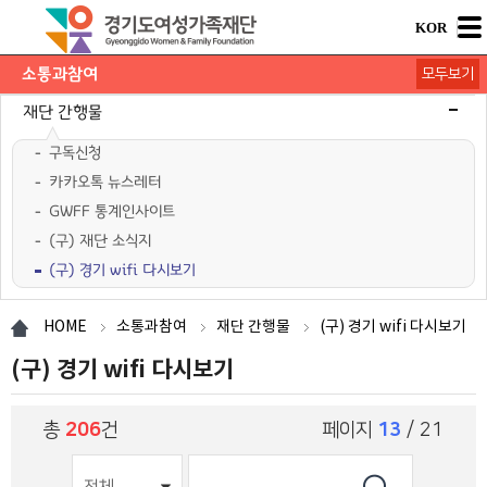
KOR
소통과참여
모두보기
공지사항
채용공고
모집/행사
카드뉴스
언론보도
도민의 의견
재단 간행물
구독신청
카카오톡 뉴스레터
GWFF 통계인사이트
(구) 재단 소식지
(구) 경기 wifi 다시보기
HOME
소통과참여
재단 간행물
(구) 경기 wifi 다시보기
(구) 경기 wifi 다시보기
총
206
건
페이지
13
/ 21