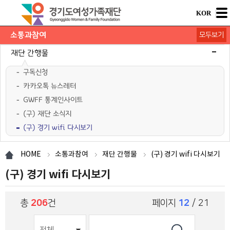
KOR
소통과참여
모두보기
공지사항
채용공고
모집/행사
카드뉴스
언론보도
도민의 의견
재단 간행물
구독신청
카카오톡 뉴스레터
GWFF 통계인사이트
(구) 재단 소식지
(구) 경기 wifi 다시보기
HOME
소통과참여
재단 간행물
(구) 경기 wifi 다시보기
(구) 경기 wifi 다시보기
총
206
건
페이지
12
/ 21