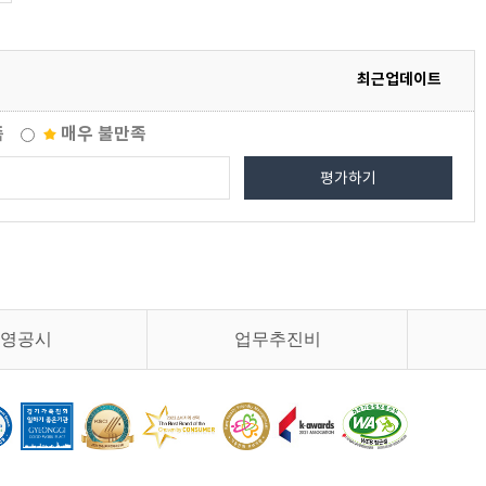
최근업데이트
족
매우 불만족
평가하기
영공시
업무추진비