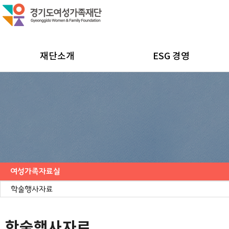
재단소개
ESG 경영
여성가족자료실
연구보고서
학술행사자료
사업·교육 자료
경기여성가족통계
여성가족도서관 `여울`
학술행사자료