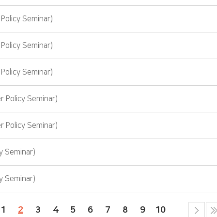
licy Seminar)
licy Seminar)
licy Seminar)
olicy Seminar)
olicy Seminar)
 Seminar)
 Seminar)
1
2
3
4
5
6
7
8
9
10