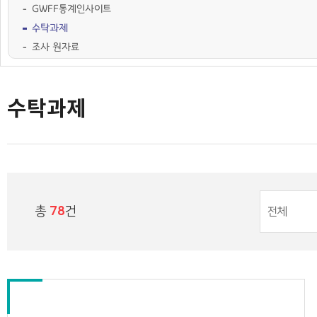
GWFF통계인사이트
수탁과제
조사 원자료
학술행사자료
사업·교육 자료
경기여성가족통계
여성가족도서관 `여울`
수탁과제
총
78
건