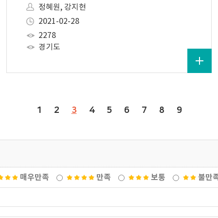
정혜원, 강지현
2021-02-28
2278
경기도
1
2
3
4
5
6
7
8
9
매우만족
만족
보통
불만