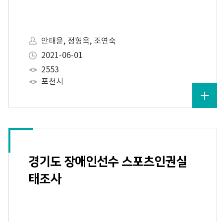
안태윤, 정형옥, 조연숙
2021-06-01
2553
포천시
경기도 장애인선수 스포츠인권실
태조사