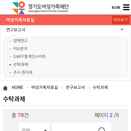
KOR
여성가족자료실
모두보기
연구보고서
정책연구
이슈분석
GWFF통계인사이트
수탁과제
조사 원자료
학술행사자료
사업·교육 자료
경기여성가족통계
여성가족도서관 `여울`
HOME
여성가족자료실
연구보고서
수탁과제
수탁과제
총
78
건
페이지
2
/9