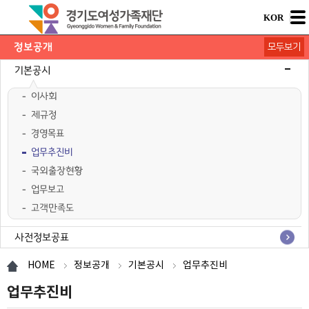
KOR
정보공개
모두보기
기본공시
이사회
제규정
경영목표
업무추진비
국외출장현황
업무보고
고객만족도
경영공시
계약정보
사전정보공표
행정정보공개
공공데이터공개
HOME
정보공개
기본공시
업무추진비
업무추진비